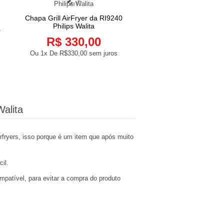
Chapa Grill AirFryer da RI9240
COMPRAR
Philips Walita
a
Cesta com alça preta
COMPRAR
Fritadeira Philips Wal
R$ 330,00
R$ 140,0
Ou 1x De
R$330,00
sem juros
Ou 1x De
R$140,00
sem
Walita
rfryers, isso porque é um item que após muito
cil.
mpatível, para evitar a compra do produto