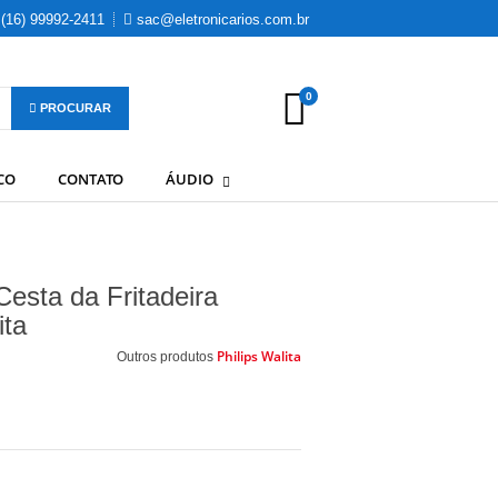
(16) 99992-2411
sac@eletronicarios.com.br
0
PROCURAR
CO
CONTATO
ÁUDIO
esta da Fritadeira
ita
Philips Walita
Outros produtos