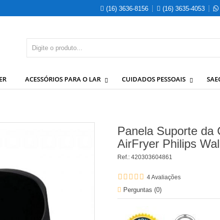
(16) 3636-8156
(16) 3635-4053
ER
ACESSÓRIOS PARA O LAR
CUIDADOS PESSOAIS
SAE
Panela Suporte da C
AirFryer Philips Wal
Ref.:
420303604861
4
Avaliações
Perguntas (
0
)