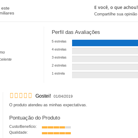
E você, o que achou
 este
miliares
Compartilhe sua opiniã
Perfil das Avaliações
5 estrelas
4 estrelas
imo
3 estrelas
celente
2 estrelas
1 estrela
Gostei!
01/04/2019
O produto atendeu as minhas expectativas.
Pontuação do Produto
Custo/Benefício:
Qualidade: