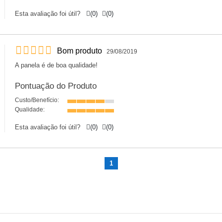
Esta avaliação foi útil?
(
0
)
(
0
)
Bom produto
29/08/2019
A panela é de boa qualidade!
Pontuação do Produto
Custo/Benefício:
Qualidade:
Esta avaliação foi útil?
(
0
)
(
0
)
1