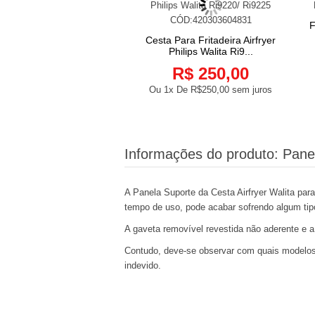
Força Branco para Philips
F
COMPRAR
Walita AirFryer
Cesta Para Fritadeira Airfryer
COMPRAR
Philips Walita Ri9...
R$ 65,00
R$ 250,00
x De
R$65,00
sem juros
Ou 1x De
R$250,00
sem juros
Informações do produto:
Panel
A Panela Suporte da Cesta Airfryer Walita par
tempo de uso, pode acabar sofrendo algum tip
A gaveta removível revestida não aderente e a
Contudo, deve-se observar com quais modelos d
indevido.