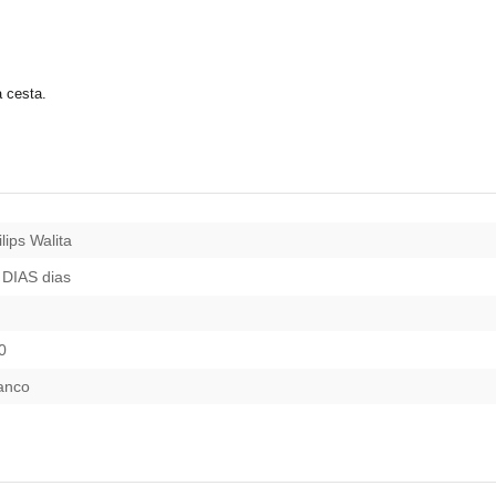
 cesta.
lips Walita
 DIAS dias
0
anco