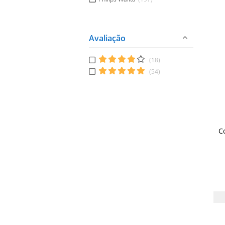
Avaliação
(18)
(54)
Co