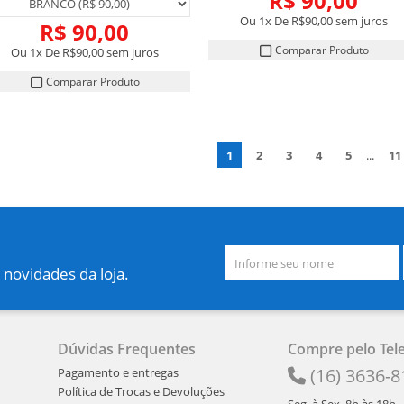
R$ 90,00
Ou 1x De
R$90,00
sem juros
R$ 90,00
Comparar Produto
Ou 1x De
R$90,00
sem juros
Comparar Produto
1
2
3
4
5
...
11
 novidades da loja.
Dúvidas Frequentes
Compre pelo Tel
(16) 3636-8
Pagamento e entregas
Política de Trocas e Devoluções