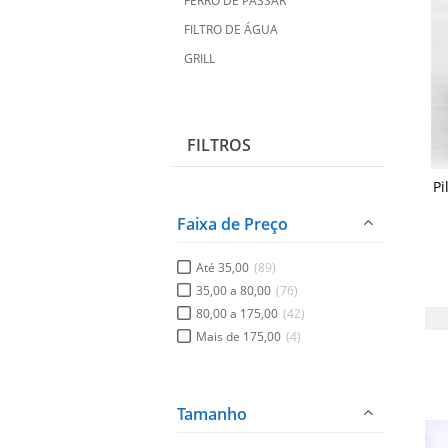
FERRO DE PASSAR
FILTRO DE ÁGUA
GRILL
LIQUIDIFICADOR
MIXER
FILTROS
PANELA ELÉTRICA
ESPREMEDORES
Pi
PROCESSADOR DE ALIMENTOS
Faixa de Preço
PASTA MAKER
Até 35,00
(89)
35,00 a 80,00
(76)
80,00 a 175,00
(42)
Mais de 175,00
(4)
Tamanho