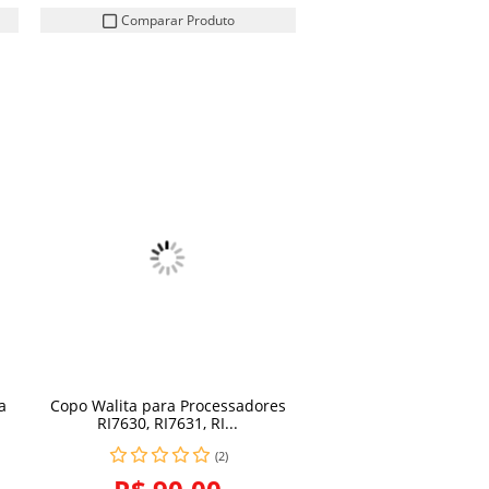
Comparar Produto
a
Copo Walita para Processadores
COMPRAR
RI7630, RI7631, RI...
(2)