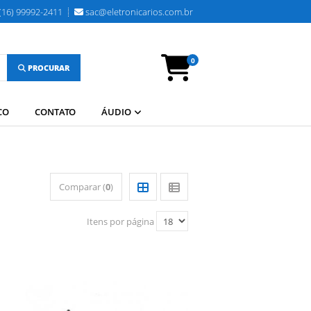
(16) 99992-2411
sac@eletronicarios.com.br
0
PROCURAR
CO
CONTATO
ÁUDIO
Comparar (
0
)
Itens por página