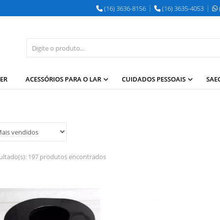
(16) 3636-8156
(16) 3635-4053
YER
ACESSÓRIOS PARA O LAR
CUIDADOS PESSOAIS
SAE
ultado(s):
197 produtos encontrados