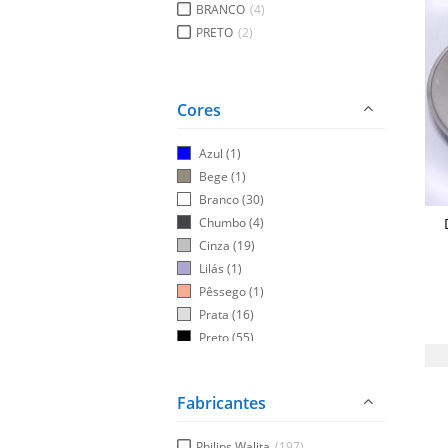
BRANCO
(4)
PRETO
(2)
Cores
Azul
(1)
Bege
(1)
Branco
(30)
Chumbo
(4)
Cinza
(19)
Lilás
(1)
Pêssego
(1)
Prata
(16)
Preto
(55)
Violeta
(1)
Fabricantes
Philips Walita
(197)